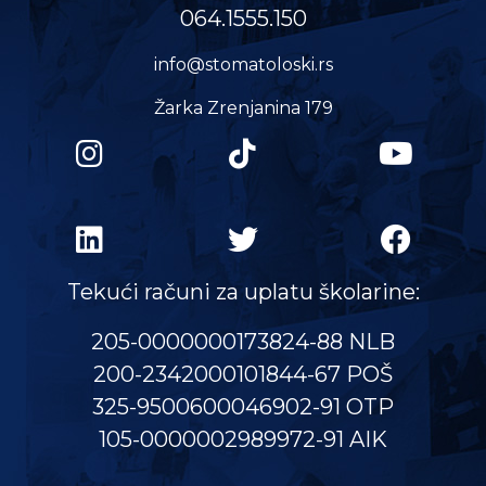
064.1555.150
info@stomatoloski.rs
Žarka Zrenjanina 179
Tekući računi za uplatu školarine:
205-0000000173824-88 NLB
200-2342000101844-67 POŠ
325-9500600046902-91 OTP
105-0000002989972-91 AIK