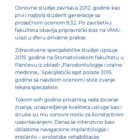
Osnovne studije završava 2012. godine kao
prvi i najbolji student generacije sa
prosečnom ocenom 9,32. Po završetku
fakulteta obavlja pripravnički staz na VMA i
ulazi u sferu privatne prakse.
Zdravstvene specijalističke studije upisuje
2015. godine na Stomatoloskom fakultetu u
Pančevu iz oblasti „Parodontologije i oralne
medicine„. Specijlistički ispit polaže 2015.
godine sa najvišom ocenom i stiče zvanje
lekara specijaliste.
Tokom svih godina privatnog rada sticanje
znanja, unapredjenje kvaliteta usluge kao i
struke su mu osnovni motiv za konstantnim
usavršavanjem. Danas se intenzivno bavi
oblastima navigacione implantologije i
implanto – protetske rehabilitacije