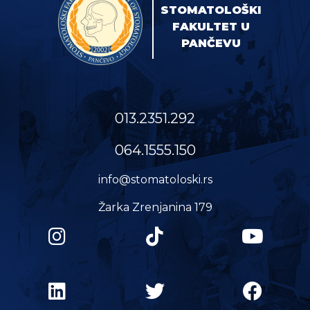
STOMATOLOŠKI
FAKULTET U
PANČEVU
013.2351.292
064.1555.150
info@stomatoloski.rs
Žarka Zrenjanina 179