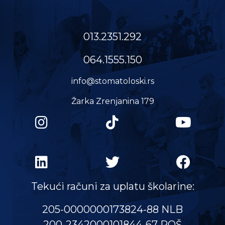
013.2351.292
064.1555.150
info@stomatoloski.rs
Žarka Zrenjanina 179
Tekući računi za uplatu školarine:
205-0000000173824-88 NLB
200-2342000101844-67 POŠ