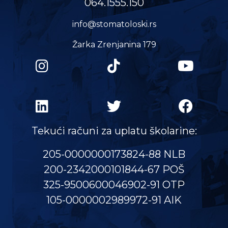
064.1555.150
info@stomatoloski.rs
Žarka Zrenjanina 179
Tekući računi za uplatu školarine:
205-0000000173824-88 NLB
200-2342000101844-67 POŠ
325-9500600046902-91 OTP
105-0000002989972-91 AIK